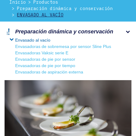
Inicio
Productos
Preparación dinámica y conservación
ENVASADO AL VACÍO
Preparación dinámica y conservación
Envasado al vacío
Envasadoras de sobremesa por sensor Sline Plus
Envasadoras Vaksic serie E
Envasadoras de pie por sensor
Envasadoras de pie por tiempo
Envasadoras de aspiración externa