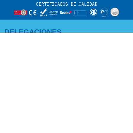
CERTIFICADOS DE CALIDAD
DELEGACIONES
CENTRO Y NORTE:
ANDALUCÍA -
Adriano García
EXTREMADURA MURCIA -
M +34 671 07 06 46
ALBACETE:
a.garcia@edenox.com
Pedro Campaña
M +34 607 51 62 52
p.campana@edenox.com
ZONA ESTE:
NOROESTE:
Rafael Molina
Ramiro Lestón
M +34 671 07 12 33
M +34 671 07 13 84
r.molina@edenox.com
r.leston@edenox.com
PORTUGAL:
CATALUÑA Y ANDORRA: