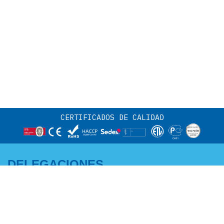
CERTIFICADOS DE CALIDAD
DELEGACIONES
CENTRO Y NORTE:
ANDALUCÍA -
Adriano García
EXTREMADURA MURCIA -
M +34 671 07 06 46
ALBACETE:
a.garcia@edenox.com
Pedro Campaña