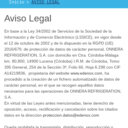
Inicio
AVISO LEGAL
Aviso Legal
En base a la Ley 34/2002 de Servicios de la Sociedad de la
Información y de Comercio Electrónico (LSSICE), en vigor desde
el 12 de octubre de 2002 y de lo dispuesto en la RGPD (UE)
2016/679, de protección de datos de carácter personal, ONNERA
REFRIGERATION, S.A. con domicilio en Ctra. Córdoba-Málaga
km. 80,800, 14900 Lucena (Córdoba) I.R.M. de Córdoba, Tomo
395 General, 254 de la Sección 3ª, Folio 66, Hoja 6.298 con CIF
A14219836, propietaria del website
www.edenox.com
, ha
procedido a la creación de un fichero automatizado de datos de
carácter personal, en el que se recogen aquéllos datos
necesarios para las operaciones de ONNERA REFRIGERATION,
S.A..
En virtud de las Leyes antes mencionadas, tiene derecho de
oposición, acceso, rectificación y cancelación sobre los citados
datos en la direccion
proteccion.datos@edenox.com
Queda prohibida la transmisión, distribución, reproducción o