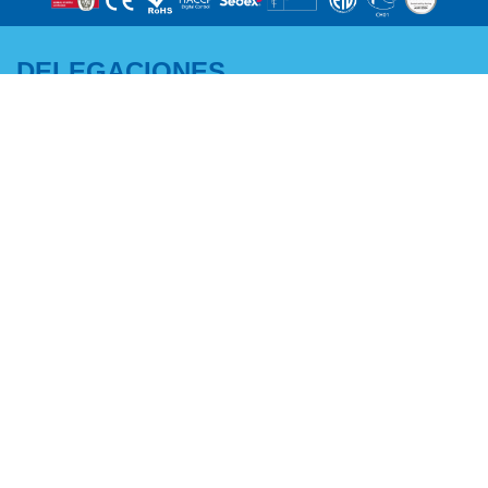
DELEGACIONES
CENTRO Y NORTE:
ANDALUCÍA -
Adriano García
EXTREMADURA MURCIA -
M +34 671 07 06 46
ALBACETE:
a.garcia@edenox.com
Pedro Campaña
M +34 607 51 62 52
p.campana@edenox.com
ZONA ESTE:
NOROESTE:
Rafael Molina
Ramiro Lestón
M +34 671 07 12 33
M +34 671 07 13 84
r.molina@edenox.com
r.leston@edenox.com
PORTUGAL:
CATALUÑA Y ANDORRA:
Paulo Pires
José Manuel Romero
M +351 937 285 304
M +34 637 459 325