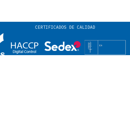
CERTIFICADOS DE CALIDAD
REMADURA
ZONA ESTE:
NOR
:
Rafael Molina
Ramir
M +34 671 07 12 33
M +34
r.molina@edenox.com
r.les
om
RRA:
CANARIAS:
OFIC