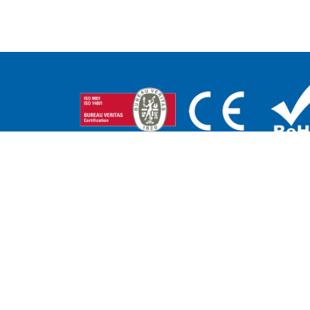
DELEGACIONES
CENTRO Y NORTE:
ANDALUCÍA - EXT
Adriano García
MURCIA - ALBACETE
M +34 671 07 06 46
Pedro Campaña
a.garcia@edenox.com
M +34 607 51 62 52
p.campana@edenox.c
PORTUGAL:
CATALUÑA Y ANDO