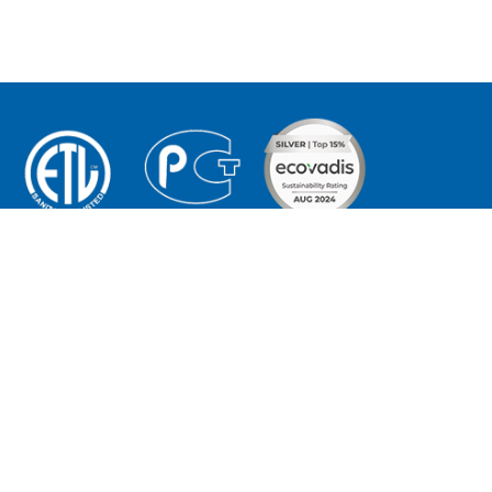
OESTE:
Tu proveedor integral
o Lestón
de hosteleria
 671 07 13 84
© edenox, 2026
ton@edenox.com
Todos los derechos
reservados
Aviso Legal
INAS CENTRALES:
Política de privacidad