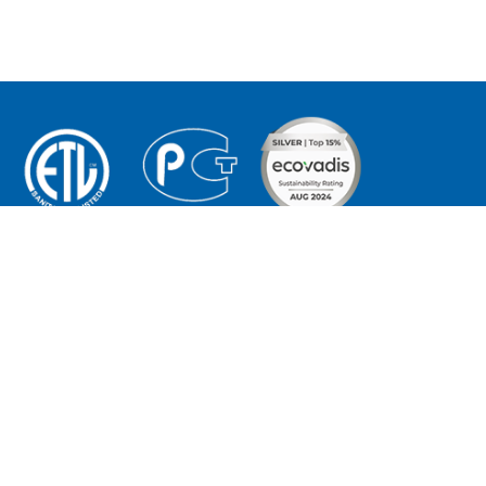
OESTE:
Tu proveedor integral
o Lestón
de hosteleria
 671 07 13 84
© edenox, 2026
ton@edenox.com
Todos los derechos
reservados
Aviso Legal
INAS CENTRALES:
Política de privacidad