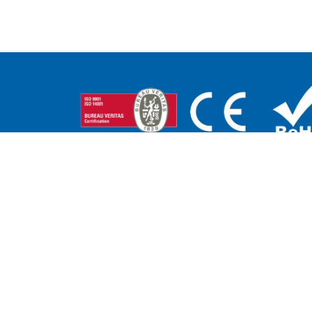
DELEGACIONES
CENTRO Y NORTE:
ANDALUCÍA - EXT
Adriano García
MURCIA - ALBACETE
M +34 671 07 06 46
Pedro Campaña
a.garcia@edenox.com
M +34 607 51 62 52
p.campana@edenox.c
PORTUGAL:
CATALUÑA Y ANDO