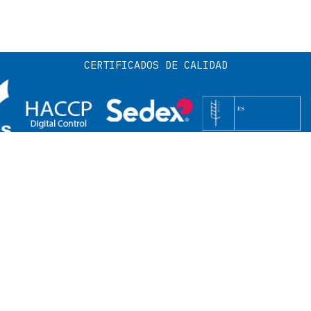
CERTIFICADOS DE CALIDAD
REMADURA
ZONA ESTE:
NOR
:
Rafael Molina
Ramir
M +34 671 07 12 33
M +34
r.molina@edenox.com
r.les
om
RRA:
CANARIAS:
OFIC