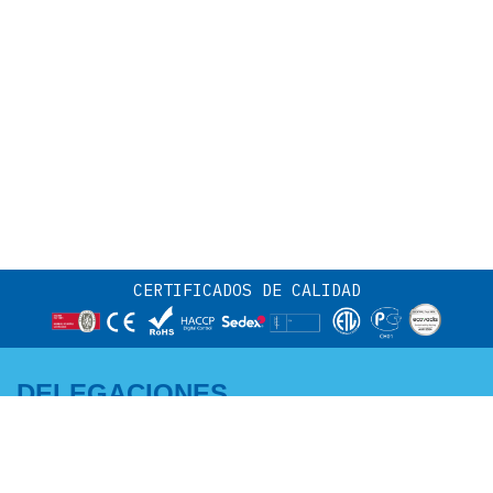
CERTIFICADOS DE CALIDAD
DELEGACIONES
CENTRO Y NORTE:
ANDALUCÍA -
Adriano García
EXTREMADURA MURCIA -
M +34 671 07 06 46
ALBACETE: